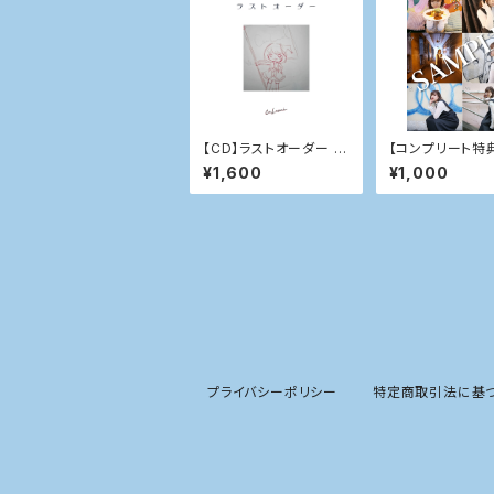
【CD】ラストオーダー C
【コンプリート特
ulumi
uLumi生写真No
¥1,600
¥1,000
プライバシーポリシー
特定商取引法に基