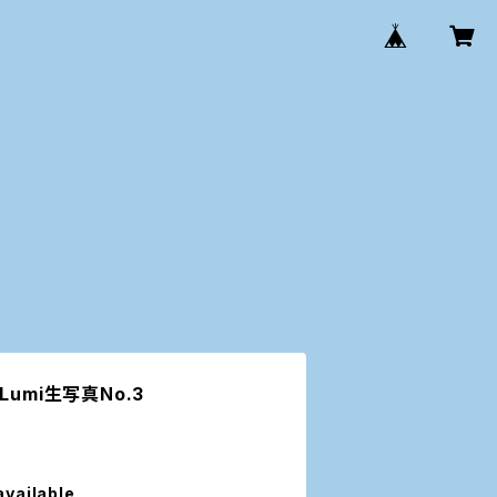
umi生写真No.3
available