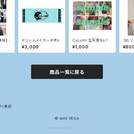
典有】C
ドリームメイカータオル
CuLumi 生写真No.1
ヨルゾ
.3
¥3,000
¥1,000
¥80
商品一覧に戻る
づく表記
© with VEGA
Powered by